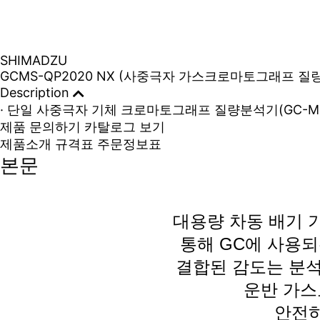
SHIMADZU
GCMS-QP2020 NX (사중극자 가스크로마토그래프 질
Description
· 단일 사중극자 기체 크로마토그래프 질량분석기(GC-M
제품 문의하기
카탈로그 보기
제품소개
규격표
주문정보표
본문
대용량 차동 배기 기능
통해 GC에 사용
결합된 감도는 분석
운반 가스
안전하