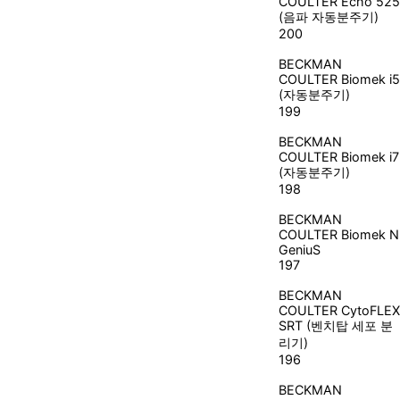
COULTER
Echo 525
(음파 자동분주기)
200
BECKMAN
COULTER
Biomek i5
(자동분주기)
199
BECKMAN
COULTER
Biomek i7
(자동분주기)
198
BECKMAN
COULTER
Biomek N
GeniuS
197
BECKMAN
COULTER
CytoFLEX
SRT (벤치탑 세포 분
리기)
196
BECKMAN