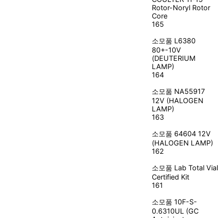
Rotor-Noryl Rotor
Core
165
소모품
L6380
80+-10V
(DEUTERIUM
LAMP)
164
소모품
NA55917
12V (HALOGEN
LAMP)
163
소모품
64604 12V
(HALOGEN LAMP)
162
소모품
Lab Total Vial
Certified Kit
161
소모품
10F-S-
0.6310UL (GC