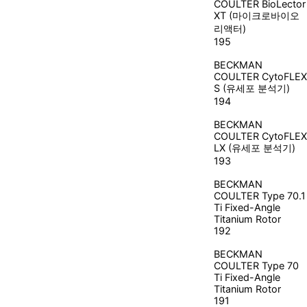
COULTER
BioLector
XT (마이크로바이오
리액터)
195
BECKMAN
COULTER
CytoFLEX
S (유세포 분석기)
194
BECKMAN
COULTER
CytoFLEX
LX (유세포 분석기)
193
BECKMAN
COULTER
Type 70.1
Ti Fixed-Angle
Titanium Rotor
192
BECKMAN
COULTER
Type 70
Ti Fixed-Angle
Titanium Rotor
191