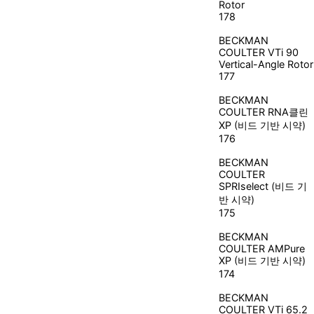
Rotor
178
BECKMAN
COULTER
VTi 90
Vertical-Angle Rotor
177
BECKMAN
COULTER
RNA클린
XP (비드 기반 시약)
176
BECKMAN
COULTER
SPRIselect (비드 기
반 시약)
175
BECKMAN
COULTER
AMPure
XP (비드 기반 시약)
174
BECKMAN
COULTER
VTi 65.2