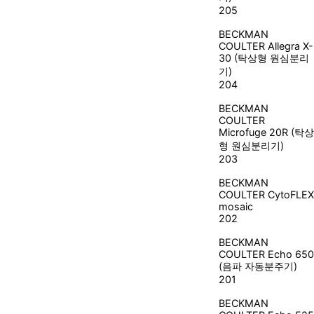
205
BECKMAN
COULTER
Allegra X-
30 (탁상형 원심분리
기)
204
BECKMAN
COULTER
Microfuge 20R (탁상
형 원심분리기)
203
BECKMAN
COULTER
CytoFLEX
mosaic
202
BECKMAN
COULTER
Echo 650
(음파 자동분주기)
201
BECKMAN